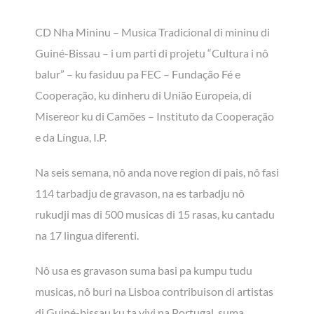
CD Nha Mininu – Musica Tradicional di mininu di
Guiné-Bissau – i um parti di projetu “Cultura i nô
balur” – ku fasiduu pa FEC – Fundação Fé e
Cooperação, ku dinheru di União Europeia, di
Misereor ku di Camões – Instituto da Cooperação
e da Língua, I.P.
Na seis semana, nô anda nove region di pais, nô fasi
114 tarbadju de gravason, na es tarbadju nô
rukudji mas di 500 musicas di 15 rasas, ku cantadu
na 17 lingua diferenti.
Nô usa es gravason suma basi pa kumpu tudu
musicas, nô buri na Lisboa contribuison di artistas
di Guiné-bissau ku ta vivi na Portugal, suma