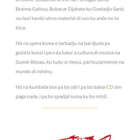
Braima Galissa, Bubacar Djabate ku Gueladjo Sané,
no buri tambi utrus material di son ku anôs no ta
toca.
Nô na spera kuma e tarbadju na bai djuda pa
guintis kunsi i pa e da balur a cultura di musica na
Guiné-Bissau, ku tudu si rikesa, particularmente na
mundu di mininu.
Nô na kumbida bos pa bo obi i pa bo baixa
CD
sim
paga nada, i pa bo spadjal suma ku bo misti.